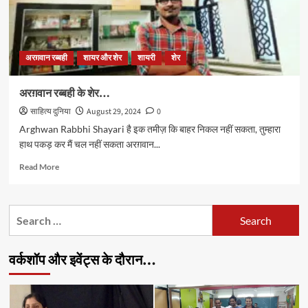
अरग़वान रब्बही
शायर और शेर
शायरी
शेर
अरग़वान रब्बही के शेर…
साहित्य दुनिया
August 29, 2024
0
Arghwan Rabbhi Shayari है इक तमीज़ कि बाहर निकल नहीं सकता, तुम्हारा
हाथ पकड़ कर मैं चल नहीं सकता अरग़वान...
Read
Read More
more
about
अरग़वान
Search
रब्बही
for:
के
शेर…
वर्कशॉप और इवेंट्स के दौरान…