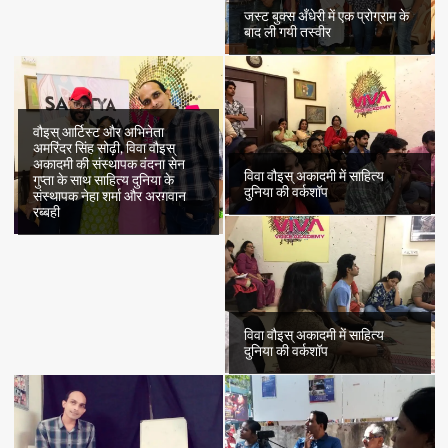
जस्ट बुक्स अँधेरी में एक प्रोग्राम के
बाद ली गयी तस्वीर
वौइस् आर्टिस्ट और अभिनेता
अमरिंदर सिंह सोढ़ी, विवा वौइस्
अकादमी की संस्थापक वंदना सेन
विवा वौइस् अकादमी में साहित्य
गुप्ता के साथ साहित्य दुनिया के
दुनिया की वर्कशॉप
संस्थापक नेहा शर्मा और अरग़वान
रब्बही
विवा वौइस् अकादमी में साहित्य
दुनिया की वर्कशॉप