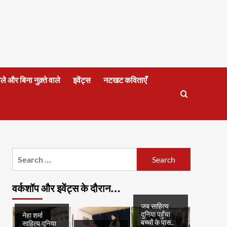
वाले और बिना नुक़्ते वाले
इवेंट्स
नटखट कविताएँ
Search
for:
वर्कशॉप और इवेंट्स के दौरान…
जब साहित्य
दुनिया पहुँचा
नेहा शर्मा
बच्चों के पास..
साहित्य दुनिया