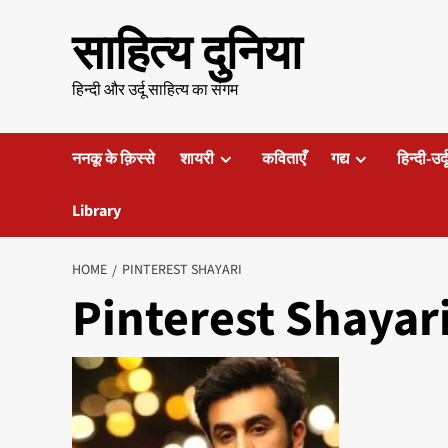
Skip
साहित्य दुनिया
to
content
हिन्दी और उर्दू साहित्य का संगम
ननकू के क़िस्से
शायरी
कविताएँ
गद्य
हिन्दी-उर्
Library
HOME
PINTEREST SHAYARI
Pinterest Shayar