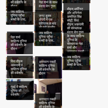
की वर्कशॉप के
नेहा शर्मा के साथ
दौरान
वंदना सेन गुप्ता
वौइस् आर्टिस्ट
जब साहित्य
और अभिनेता
दुनिया पहुँचा
जस्ट बुक्स
विवा वौइस्
अमरिंदर सिंह
बच्चों के पास..
अँधेरी में एक
अकादमी में
सोढ़ी, विवा
प्रोग्राम के बाद
साहित्य दुनिया
वौइस् अकादमी
ली गयी तस्वीर
की वर्कशॉप
की संस्थापक
वंदना सेन गुप्ता
जब साहित्य
के साथ साहित्य
दुनिया पहुँचा
नेहा शर्मा
दुनिया के
बच्चों के पास..
साहित्य दुनिया
संस्थापक नेहा
की वर्कशॉप के
शर्मा और
दौरान
अरग़वान रब्बही
जब साहित्य
दुनिया पहुँचा
विवा वौइस्
अरग़वान रब्बही
बच्चों के पास..
अकादमी में
साहित्य दुनिया
साहित्य दुनिया
की वर्कशॉप के
की वर्कशॉप
दौरान
मुंबई में साहित्य
दुनिया की
वर्कशॉप
अरग़वान रब्बही
साहित्य दुनिया
की वर्कशॉप के