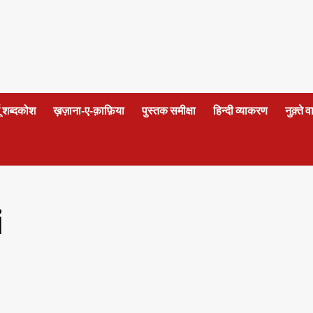
दू शब्दकोश
ख़ज़ाना-ए-क़ाफ़िया
पुस्तक समीक्षा
हिन्दी व्याकरण
नुक़्ते 
i