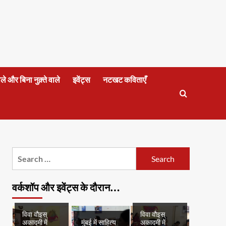
वाले और बिना नुक़्ते वाले
इवेंट्स
नटखट कविताएँ
Search
for:
वर्कशॉप और इवेंट्स के दौरान…
विवा वौइस्
विवा वौइस्
अकादमी में
मुंबई में साहित्य
अकादमी में