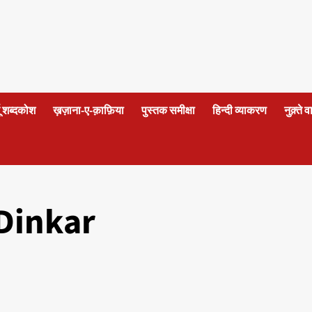
दू शब्दकोश
ख़ज़ाना-ए-क़ाफ़िया
पुस्तक समीक्षा
हिन्दी व्याकरण
नुक़्ते 
Dinkar