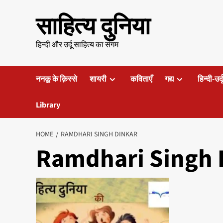
Skip
साहित्य दुनिया
to
content
हिन्दी और उर्दू साहित्य का संगम
ननकू के क़िस्से
शायरी
कविताएँ
गद्य
हिन्दी-उर्
Library
HOME
RAMDHARI SINGH DINKAR
Ramdhari Singh 