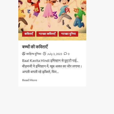
कविताएँ
नटखट कविताएँ
नटखट दुनिया
बच्चों की कविताएँ
साहित्य दुनिया
July 3, 2023
0
Baal Kavita Hindi इम्तिहान से छुट्टी पाई..
बौड़मजी ने इम्तिहान में, खूब अक्ल का जोर लगाया।
अगली-बगली रहे झाँकते, फिर...
Read
Read More
more
about
बच्चों
की
कविताएँ