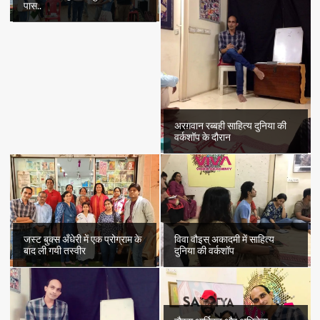
पास..
अरग़वान रब्बही साहित्य दुनिया की
वर्कशॉप के दौरान
जस्ट बुक्स अँधेरी में एक प्रोग्राम के
विवा वौइस् अकादमी में साहित्य
बाद ली गयी तस्वीर
दुनिया की वर्कशॉप