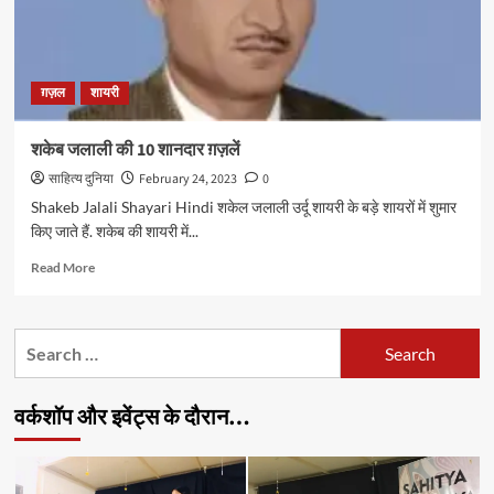
ग़ज़ल
शायरी
शकेब जलाली की 10 शानदार ग़ज़लें
साहित्य दुनिया
February 24, 2023
0
Shakeb Jalali Shayari Hindi शकेल जलाली उर्दू शायरी के बड़े शायरों में शुमार
किए जाते हैं. शकेब की शायरी में...
Read
Read More
more
about
शकेब
Search
जलाली
for:
की
10
वर्कशॉप और इवेंट्स के दौरान…
शानदार
ग़ज़लें