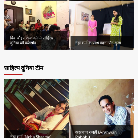
विवा वौइस् अकादमी में साहित्य
दुनिया की वर्कशॉप
नेहा शर्मा के साथ वंदना सेन गुप्ता
साहित्य दुनिया टीम
अरग़वान रब्बही (Arghwan
नेहा शर्मा (Neha Sharma)
Rabbhi)