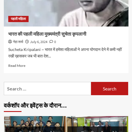
पहली महिला
भारत की पहली महिला मुख्यमंत्री सुचेता कृपलानी
नेहा शर्मा
July 6, 2024
0
Sucheta Kripalani ~ भारत में हमेशा महिलाओं ने अपना योगदान देने में कमी नहीं
रखी ख़ासकर जब भी बात देश...
Read
Read More
more
about
भारत
Search
की
for:
पहली
महिला
वर्कशॉप और इवेंट्स के दौरान…
मुख्यमंत्री
सुचेता
कृपलानी