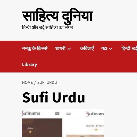
Skip
साहित्य दुनिया
to
content
हिन्दी और उर्दू साहित्य का संगम
ननकू के क़िस्से
शायरी
कविताएँ
गद्य
हिन्दी-उर्
Library
HOME
SUFI URDU
Sufi Urdu