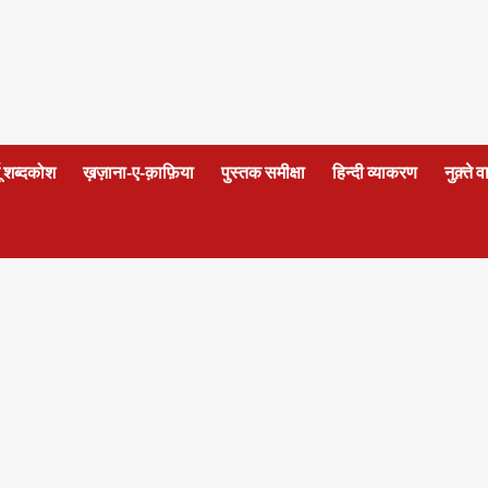
दू शब्दकोश
ख़ज़ाना-ए-क़ाफ़िया
पुस्तक समीक्षा
हिन्दी व्याकरण
नुक़्ते 