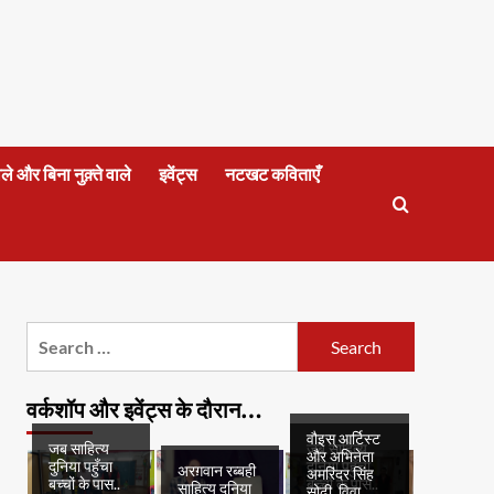
वाले और बिना नुक़्ते वाले
इवेंट्स
नटखट कविताएँ
Search
for:
वर्कशॉप और इवेंट्स के दौरान…
वौइस् आर्टिस्ट
जब साहित्य
जब साहित्य
और अभिनेता
दुनिया पहुँचा
दुनिया पहुँचा
अरग़वान रब्बही
अमरिंदर सिंह
बच्चों के पास..
बच्चों के पास..
साहित्य दुनिया
सोढ़ी, विवा