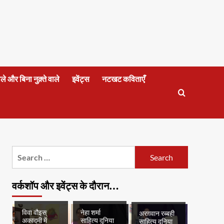
वाले और बिना नुक़्ते वाले
इवेंट्स
नटखट कविताएँ
Search
for:
वर्कशॉप और इवेंट्स के दौरान…
विवा वौइस्
नेहा शर्मा
अरग़वान रब्बही
अकादमी में
साहित्य दुनिया
साहित्य दुनिया