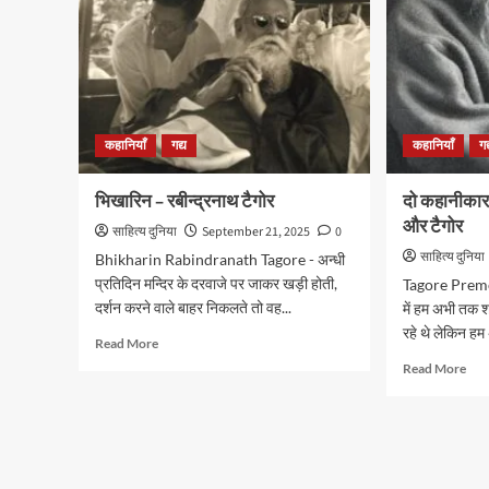
कहानियाँ
गद्य
कहानियाँ
गद
भिखारिन – रबीन्द्रनाथ टैगोर
दो कहानीकार,
और टैगोर
साहित्य दुनिया
September 21, 2025
0
साहित्य दुनिया
Bhikharin Rabindranath Tagore - अन्धी
प्रतिदिन मन्दिर के दरवाजे पर जाकर खड़ी होती,
Tagore Premc
दर्शन करने वाले बाहर निकलते तो वह...
में हम अभी तक श
रहे थे लेकिन हम
Read
Read More
more
Rea
Read More
about
mor
भिखारिन
abo
–
दो
रबीन्द्रनाथ
कहान
टैगोर
दो