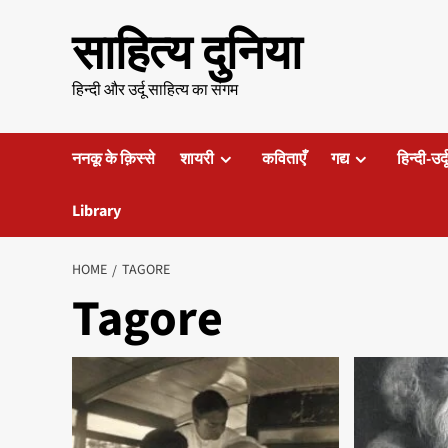
Skip
साहित्य दुनिया
to
content
हिन्दी और उर्दू साहित्य का संगम
ननकू के क़िस्से
शायरी
कविताएँ
गद्य
हिन्दी-उर्
Library
HOME
TAGORE
Tagore