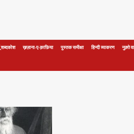
दू शब्दकोश
ख़ज़ाना-ए-क़ाफ़िया
पुस्तक समीक्षा
हिन्दी व्याकरण
नुक़्ते 