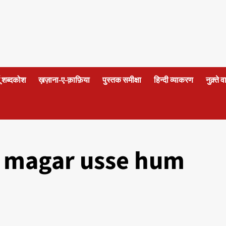
दू शब्दकोश
ख़ज़ाना-ए-क़ाफ़िया
पुस्तक समीक्षा
हिन्दी व्याकरण
नुक़्ते 
 magar usse hum