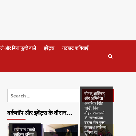
वाले और बिना नुक़्ते वाले
इवेंट्स
नटखट कविताएँ
Search
वौइस् आर्टिस्ट
और अभिनेता
for:
अमरिंदर सिंह
सोढ़ी, विवा
वर्कशॉप और इवेंट्स के दौरान…
वौइस् अकादमी
की संस्थापक
वंदना सेन गुप्ता
के साथ साहित्य
अरग़वान रब्बही
दुनिया के
साहित्य दुनिया