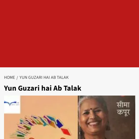
HOME
YUN GUZARI HAI AB TALAK
Yun Guzari hai Ab Talak