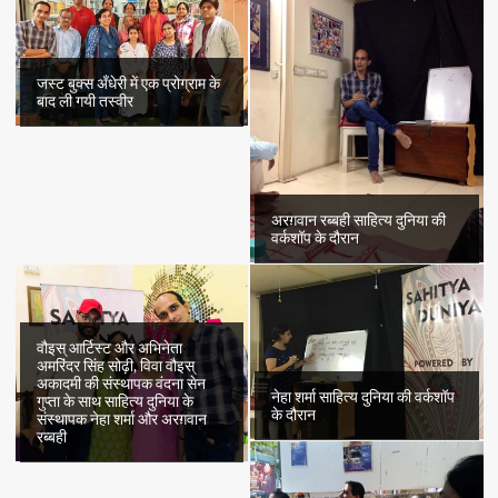
जस्ट बुक्स अँधेरी में एक प्रोग्राम के
बाद ली गयी तस्वीर
अरग़वान रब्बही साहित्य दुनिया की
वर्कशॉप के दौरान
वौइस् आर्टिस्ट और अभिनेता
अमरिंदर सिंह सोढ़ी, विवा वौइस्
अकादमी की संस्थापक वंदना सेन
नेहा शर्मा साहित्य दुनिया की वर्कशॉप
गुप्ता के साथ साहित्य दुनिया के
के दौरान
संस्थापक नेहा शर्मा और अरग़वान
रब्बही