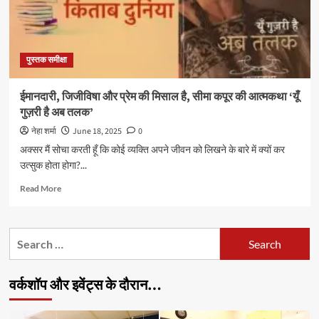
पुस्तक समीक्षा
ईमानदारी, जिजीविषा और प्रेम की मिसाल है, सीमा कपूर की आत्मकथा ‘यूँ
गुज़री है अब तलक’
नेहा शर्मा
June 18, 2025
0
अक्सर मैं सोचा करती हूँ कि कोई व्यक्ति अपने जीवन को लिखने के बारे में क्यों कर
उत्सुक होता होगा?...
Read
Read More
more
about
ईमानदारी,
Search
जिजीविषा
for:
और
प्रेम
वर्कशॉप और इवेंट्स के दौरान…
की
मिसाल
है,