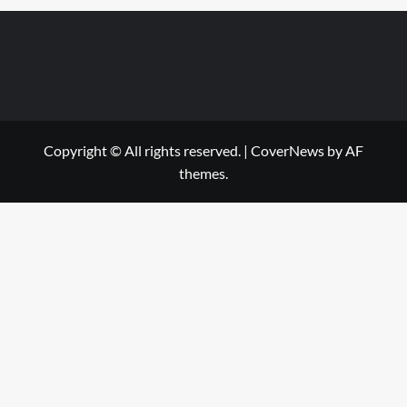
Copyright © All rights reserved.
|
CoverNews
by AF
themes.