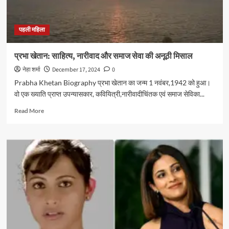
बातें
पहली महिला
प्रभा खेतान: साहित्य, नारीवाद और समाज सेवा की अनूठी मिसाल
नेहा शर्मा
December 17, 2024
0
Prabha Khetan Biography प्रभा खेतान का जन्म 1 नवंबर,1942 को हुआ।
वो एक ख्याति प्राप्त उपन्यासकार, कवियित्री,नारीवादीचिंतक एवं समाज सेविका...
Read
Read More
more
about
प्रभा
खेतान:
साहित्य,
नारीवाद
और
समाज
सेवा
की
अनूठी
मिसाल