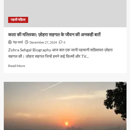
पहली महिला
कला की मल्लिका: ज़ोहरा सहगल के जीवन की अनकही बातें
नेहा शर्मा
December 27, 2024
0
Zohra Sehgal Biography आज बात एक जानी पहचानी शख़्सियत ज़ोहरा
सहगल की। ज़ोहरा सहगल जिन्हें हमने कई फ़िल्मों और TV...
Read
Read More
more
about
कला
की
मल्लिका:
ज़ोहरा
सहगल
के
जीवन
की
अनकही