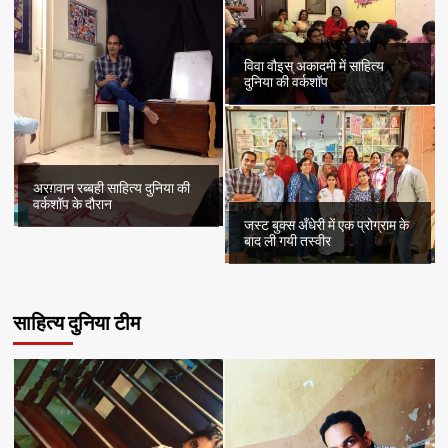
विवा वौइस् अकादमी में साहित्य
दुनिया की वर्कशॉप
अरग़वान रब्बही साहित्य दुनिया की
वर्कशॉप के दौरान
जस्ट बुक्स अँधेरी में एक प्रोग्राम के
बाद ली गयी तस्वीर
साहित्य दुनिया टीम