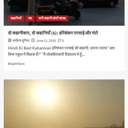
कहानियाँ
गद्य
घनी कहानी छोटी शाखा
दो कहानीकार, दो कहानियाँ (6): हरिशंकर परसाई और मंटो
साहित्य दुनिया
June 11, 2018
0
Hindi Ki Best Kahaniyan हरिशंकर परसाई की कहानी: अपना-पराया “आप
किस स्कूल में शिक्षक हैं?” “मैं लोकहितकारी विद्यालय में हूँ,...
Read
Read More
more
about
दो
कहानीकार,
दो
कहानियाँ
(6):
हरिशंकर
परसाई
और
मंटो