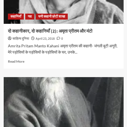
हसन
मंटो…
कहानियाँ
गद्य
घनी कहानी छोटी शाखा
दो कहानीकार, दो कहानियाँ (2): अमृता प्रीतम और मंटो
साहित्य दुनिया
April 23, 2018
0
Amrita Pritam Manto Kahani अमृता प्रीतम की कहानी- जंगली बूटी अगूरी,
मेरे पड़ोसियों के पड़ोसियों के पड़ोसियों के घर, उनके...
Read
Read More
more
about
दो
कहानीकार,
दो
कहानियाँ
(2):
अमृता
प्रीतम
और
मंटो