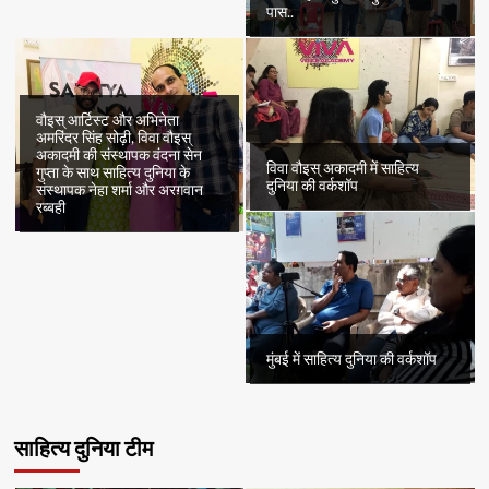
पास..
वौइस् आर्टिस्ट और अभिनेता
अमरिंदर सिंह सोढ़ी, विवा वौइस्
अकादमी की संस्थापक वंदना सेन
विवा वौइस् अकादमी में साहित्य
गुप्ता के साथ साहित्य दुनिया के
दुनिया की वर्कशॉप
संस्थापक नेहा शर्मा और अरग़वान
रब्बही
मुंबई में साहित्य दुनिया की वर्कशॉप
साहित्य दुनिया टीम