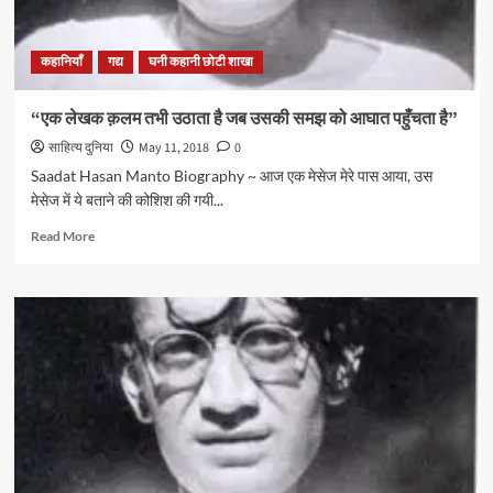
कहानियाँ
गद्य
घनी कहानी छोटी शाखा
“एक लेखक क़लम तभी उठाता है जब उसकी समझ को आघात पहुँचता है”
साहित्य दुनिया
May 11, 2018
0
Saadat Hasan Manto Biography ~ आज एक मेसेज मेरे पास आया, उस
मेसेज में ये बताने की कोशिश की गयी...
Read
Read More
more
about
“एक
लेखक
क़लम
तभी
उठाता
है
जब
उसकी
समझ
को