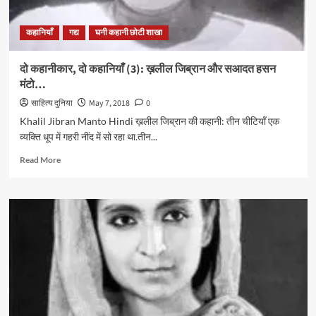
आघात
पहुँचता
कहानियाँ
गद्य
घनी कहानी छोटी शाखा
है”
दो कहानीकार, दो कहानियाँ (3): ख़लील जिब्रान और सआदत हसन
मंटो…
साहित्य दुनिया
May 7, 2018
0
Khalil Jibran Manto Hindi ख़लील जिब्रान की कहानी: तीन चीटियाँ एक
व्यक्ति धूप में गहरी नींद में सो रहा था.तीन...
Read
Read More
more
about
दो
कहानीकार,
दो
कहानियाँ
(3):
ख़लील
जिब्रान
और
सआदत