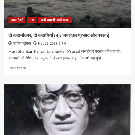
ख़लील
जिब्रान
कहानियाँ
गद्य
घनी कहानी छोटी शाखा
दो कहानीकार, दो कहानियाँ (4): जयशंकर प्रसाद और परसाई
साहित्य दुनिया
May 28, 2018
0
Hari Shankar Parsai Jaishankar Prasad जयशंकर प्रसाद की कहानी:
कलावती की शिक्षा श्यामसुंदर ने विरक्त होकर कहा- “कला! यह मुझे...
Read
Read More
more
about
दो
कहानीकार,
दो
कहानियाँ
(4):
जयशंकर
प्रसाद
और
परसाई