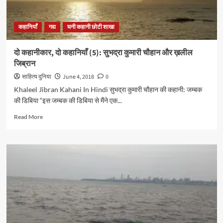
कहानियाँ
गद्य
घनी कहानी छोटी शाखा
दो कहानीकार, दो कहानियाँ (5): सुभद्रा कुमारी चौहान और ख़लील
जिब्रान
साहित्य दुनिया
June 4, 2018
0
Khaleel Jibran Kahani In Hindi सुभद्रा कुमारी चौहान की कहानी: जम्बक
की डिबिया “इस जम्बक की डिबिया से मैंने एक...
Read
Read More
more
about
दो
कहानीकार,
दो
कहानियाँ
(5):
सुभद्रा
कुमारी
चौहान
और