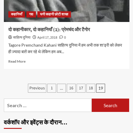
कहानियाँ
गद्य
घनी कहानी छोटी शाखा
दो कहानीकार, दो कहानियाँ (1): प्रेमचंद और टैगोर
साहित्य दुनिया
April 17, 2018
0
Tagore Premchand Kahani साहित्य दुनिया में हम अभी तक शा'इरी को लेकर
ही ज़्यादा बातें कर रहे थे लेकिन हम अब...
Read
Read More
more
about
दो
कहानीकार,
Posts
Previous
1
16
17
18
…
19
दो
pagination
कहानियाँ
(1):
Search
प्रेमचंद
for:
और
टैगोर
वर्कशॉप और इवेंट्स के दौरान…