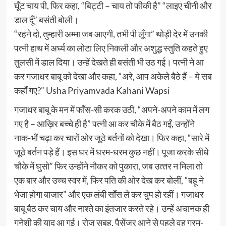
घूँट चाय पी, फिर कहा, “बिट्टी – चाय तो फीकी है” “लाइए चीनी और
डाल दूँ” बसंती बोली।
“रहने दो, तुम्‍हारी अम्‍मा जब आएगी, तभी पी लूँगा” थोड़ी देर में उनकी
पत्‍नी हाथ में अर्घ्य का लोटा लिए निकली और अशुद्ध स्‍तुति कहते हुए
तुलसी में डाल दिया। उन्‍हें देखते ही बसंती भी उठ गई। पत्‍नी ने आ
कर गजाधर बाबू को देखा और कहा, “अरे, आप अकेले बैठे हैं – ये सब
कहाँ गए?” Usha Priyamvada Kahani Wapsi
गजाधर बाबू के मन में फाँस-सी करक उठी, “अपने-अपने काम में लग
गए है – आख़िर बच्‍चे ही है” पत्‍नी आ कर चौके में बैठ गईं, उन्‍होंने
नाक-भौं चढ़ा कर चारों ओर जूठे बर्तनों को देखा। फिर कहा, “सारे में
जूठे बर्तन पड़े हैं। इस घर में धरम-धरम कुछ नहीं। पूजा करके सीधे
चौके में घुसो” फिर उन्‍होंने नौकर को पुकारा, जब उत्‍तर न मिला तो
एक बार और उच्‍च स्‍वर में, फिर पति की ओर देख कर बोलीं, “बहू ने
भेजा होगा बाजार” और एक लंबी साँस ले कर चुप हो रहीं। गजाधर
बाबू बैठ कर चाय और नाश्‍ते का इंतजार करते रहे। उन्‍हें अचानक ही
गनेशी की याद आ गई। रोज सुबह, पैसेंजर आने से पहले वह गरम-