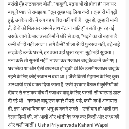
बसंती मुँह लटकाकर बोली, “बाबूजी, पढ़ना भी तो होता है” गजाधर
बाबू ने प्‍यार से समझाया, “तुम सुबह पढ़ लिया करो। तुम्‍हारी माँ बूढ़ी
हुईं, उनके शरीर में अब वह शक्ति नहीं बची हैं। तुम हो, तुम्‍हारी भाभी
हैं, दोनों को मिलकर काम में हाथ बँटाना चाहिए” बसंती चुप रह गई।
उसके जाने के बाद उसकी माँ ने धीरे से कहा, “पढ़ने का तो बहाना है।
कभी जी ही नहीं लगता। लगे कैसे? शीला से ही फुरसत नहीं, बड़े-बड़े
लड़के हैं उनके घर में, हर वक़्त वहाँ घुसा रहना, मुझे नहीं सुहाता।
मना करूँ तो सुनती नहीं” नाश्‍ता कर गजाधर बाबू बैठक में चले गए।
घर छोटा था और ऐसी व्‍यवस्‍था हो चुकी थी कि उसमें गजाधर बाबू के
रहने के लिए कोई स्‍थान न बचा था। जैसे किसी मेहमान के लिए कुछ
अस्‍थायी प्रबंध कर दिया जाता है, उसी प्रकार बैठक में कुर्सियों को
दीवार से सटाकर बीच में गजाधर बाबू के लिए पतली-सी चारपाई डाल
दी गई थी। गजाधर बाबू उस कमरे में पड़े-पड़े, कभी-कभी अनायास
ही, इस अस्‍थायित्‍व का अनुभव करने लगते। उन्‍हें याद हो आती उन
रेलगाड़ियों की, जो आतीं और थोड़ी देर रुक कर किसी और लक्ष्‍य की
ओर चली जातीं। Usha Priyamvada Kahani Wapsi