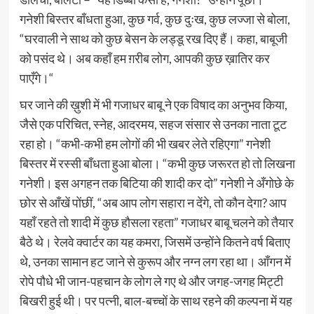
गनेशी बिस्तर बाँधता हुआ, कुछ गर्व, कुछ दुःख, कुछ लज्जा से बोला,
“घरवाली ने साथ को कुछ बेसन के लड्डू रख दिए हैं। कहा, बाबूजी
को पसंद थे। अब कहाँ हम ग़रीब लोग, आपकी कुछ ख़ातिर कर
पाएँगे।“
घर जाने की ख़ुशी में भी गजाधर बाबू ने एक विषाद का अनुभव किया,
जैसे एक परिचित, स्‍नेह, आदरमय, सहज संसार से उनका नाता टूट
रहा हो। “कभी-कभी हम लोगों की भी खबर लेते रहिएगा” गनेशी
बिस्‍तर में रस्‍सी बाँधता हुआ बोला। “कभी कुछ जरूरत हो तो लिखना
गनेशी। इस अगहन तक बिटिया की शादी कर दो” गनेशी ने अँगोछे के
छोर से आँखें पोंछीं, “अब आप लोग सहारा न देंगे, तो कौन देगा? आप
यहाँ रहते तो शादी में कुछ हौसला रहता” गजाधर बाबू चलने को तैयार
बैठे थे। रेलवे क्‍वार्टर का यह कमरा, जिसमें उन्‍होंने कितने वर्ष बिताए
थे, उनका सामान हट जाने से कुरूप और नग्‍न लग रहा था। आँगन में
रोपे पौधे भी जान-पहचान के लोग ले गए थे और जगह-जगह मिट्टी
बिखरी हुई थी। पर पत्नी, बाल-बच्‍चों के साथ रहने की कल्‍पना में यह