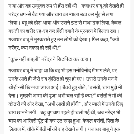
न या और वह उन्‍मुक्‍त रूप से हँस रही थी। गजाधर बाबू को देखते ही
नरेंद्र धप-से बैठ गया और चाय का प्‍याला उठा कर मुँह से लगा
लिया। बहू को होश आया और उसने झट से माथा ढक लिया, केवल
बसंती का शरीर रह-रह कर हँसी दबाने के प्रयत्‍न में हिलता रहा।
गजाधर बाबू ने मुस्कराते हुए उन लोगों को देखा। फिर कहा, “क्‍यों
नरेंद्र, क्‍या नकल हो रही थी?”
“कुछ नहीं बाबूजी” नरेंद्र ने सिटपिटा कर कहा।
गजाधर बाबू ने चाहा था कि वह भी इस मनोविनोद में भाग लेते, पर
उनके आते ही जैसे सब कुंठित हो चुप हो गए। उससे उनके मन में
थोड़ी-सी खिन्‍नता उपज आई। बैठते हुए बोले, “बसंती, चाय मुझे भी
देना। तुम्‍हारी अम्‍मा की पूजा अभी चल रही है क्‍या?” बसंती ने माँ की
कोठरी की ओर देखा, “अभी आती ही होंगी” , और प्‍याले में उनके लिए
चाय छानने लगी। बहू चुपचाप पहले ही चली गई थी, अब नरेंद्र भी
चाय का आखिरी घूँट पी कर उठ खड़ा हुआ, केवल बसंती, पिता के
लिहाज में, चौके में बैठी माँ की राह देखने लगी। गजाधर बाबू ने एक