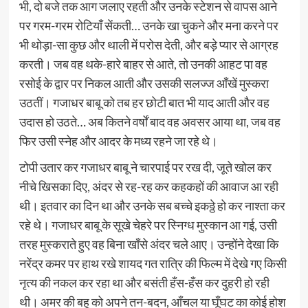
भी, दो बजे तक आग जलाए रहती और उनके स्‍टेशन से वापस आने
पर गरम-गरम रोटियाँ सेंकती… उनके खा चुकने और मना करने पर
भी थोड़ा-सा कुछ और थाली में परोस देती, और बड़े प्‍यार से आग्रह
करती। जब वह थके-हारे बाहर से आते, तो उनकी आहट पा वह
रसोई के द्वार पर निकल आती और उसकी सलज्‍ज आँखें मुस्‍करा
उठतीं। गजाधर बाबू को तब हर छोटी बात भी याद आती और वह
उदास हो उठते… अब कितने वर्षों बाद वह अवसर आया था, जब वह
फिर उसी स्‍नेह और आदर के मध्‍य रहने जा रहे थे।
टोपी उतार कर गजाधर बाबू ने चारपाई पर रख दी, जूते खोल कर
नीचे खिसका दिए, अंदर से रह-रह कर कहकहों की आवाज आ रही
थी। इतवार का दिन था और उनके सब बच्‍चे इकठ्ठे हो कर नाश्‍ता कर
रहे थे। गजाधर बाबू के सूखे चेहरे पर स्निग्‍ध मुस्‍कान आ गई, उसी
तरह मुस्कराते हुए वह बिना खाँसे अंदर चले आए। उन्‍होंने देखा कि
नरेंद्र कमर पर हाथ रखे शायद गत रात्रि की फिल्‍म में देखे गए किसी
नृत्‍य की नकल कर रहा था और बसंती हँस-हँस कर दुहरी हो रही
थी। अमर की बहू को अपने तन-बदन, आँचल या घूँघट का कोई होश