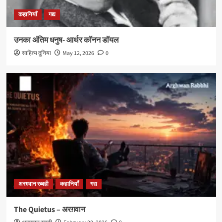
कहानियाँ
गद्य
उनका अंतिम धनुष- आर्थर कॉनन डॉयल
साहित्य दुनिया
May 12, 2026
0
अरग़वान रब्बही
कहानियाँ
गद्य
The Quietus – अरग़वान