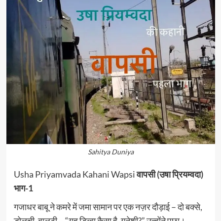
Sahitya Duniya
Usha Priyamvada Kahani Wapsi
वापसी (उषा प्रियम्वदा)
भाग-1
गजाधर बाबू ने कमरे में जमा सामान पर एक नज़र दौड़ाई – दो बक्‍से,
डोलची, बालटी – “यह डिब्बा कैसा है, गनेशी?” उन्होंने पूछा।