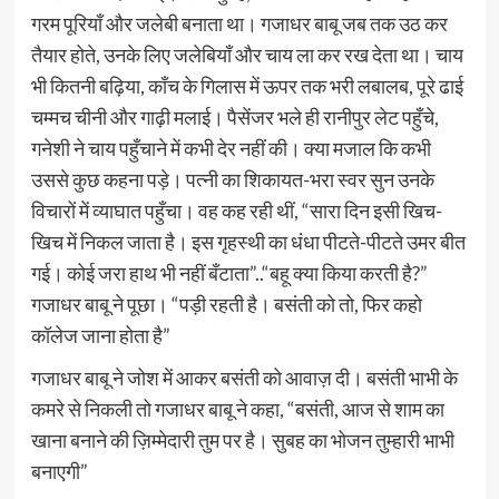
गरम पूरियाँ और जलेबी बनाता था। गजाधर बाबू जब तक उठ कर
तैयार होते, उनके लिए जलेबियाँ और चाय ला कर रख देता था। चाय
भी कितनी बढ़िया, काँच के गिलास में ऊपर तक भरी लबालब, पूरे ढाई
चम्‍मच चीनी और गाढ़ी मलाई। पैसेंजर भले ही रानीपुर लेट पहुँचे,
गनेशी ने चाय पहुँचाने में कभी देर नहीं की। क्‍या मजाल कि कभी
उससे कुछ कहना पड़े। पत्‍नी का शिकायत-भरा स्‍वर सुन उनके
विचारों में व्‍याघात पहुँचा। वह कह रही थीं, “सारा दिन इसी खिच-
खिच में निकल जाता है। इस गृहस्‍थी का धंधा पीटते-पीटते उमर बीत
गई। कोई जरा हाथ भी नहीं बँटाता”..“बहू क्‍या किया करती है?”
गजाधर बाबू ने पूछा। “पड़ी रहती है। बसंती को तो, फिर कहो
कॉलेज जाना होता है”
गजाधर बाबू ने जोश में आकर बसंती को आवाज़ दी। बसंती भाभी के
कमरे से निकली तो गजाधर बाबू ने कहा, “बसंती, आज से शाम का
खाना बनाने की ज़िम्मेदारी तुम पर है। सुबह का भोजन तुम्हारी भाभी
बनाएगी”