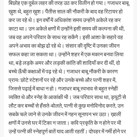
बिछोह एक दुर्बल लहर की तरह उठ कर विलीन हो गया। गजाधर बाबू
ख़ुश थे, बहुत ख़ुश। पैंतीस साल की नौकरी के बाद वह रिटायर हो
कर जा रहे थे। इन वर्षों में अधिकांश समय उन्‍होंने अकेले रह कर
काटा था। उन अकेले क्षणों में उन्‍होंने इसी समय की कल्‍पना की थी,
जब वह अपने परिवार के साथ रह सकेंगे। इसी आशा के सहारे वह
अपने अभाव का बोझ ढो रहे थे। संसार की दृष्टि में उनका जीवन
सफल कहा जा सकता था। उन्‍होंने शहर में एक मकान बनवा लिया
था, बड़े लड़के अमर और लड़की कांति की शादियाँ कर दी थीं, दो
बच्‍चे ऊँची कक्षाओं में पढ़ रहे थे। गजाधर बाबू नौकरी के कारण
प्रायः छोटे स्‍टेशनों पर रहे और उनके बच्‍चे और पत्‍नी शहर में,
जिससे पढ़ाई में बाधा न हो। गजाधर बाबू स्‍वभाव से बहुत स्‍नेही
व्‍यक्ति थे और स्‍नेह के आकांक्षी भी। जब परिवार साथ था, ड्यूटी से
लौट कर बच्‍चों से हँसते-बोलते, पत्‍नी से कुछ मनोविनोद करते, उन
सबके चले जाने से उनके जीवन में गहन सूनापन भर उठा। ख़ाली
क्षणों में उनसे घर में टिका न जाता। कवि प्रकृति के न होने पर भी
उन्‍हें पत्‍नी की स्‍नेहपूर्ण बातें याद आती रहतीं। दोपहर में गर्मी होने पर