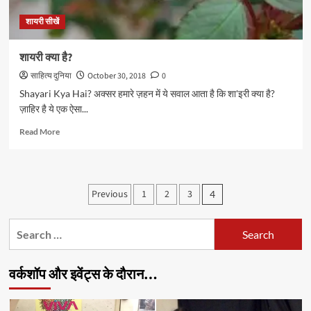
शायरी सीखें
शायरी क्या है?
साहित्य दुनिया
October 30, 2018
0
Shayari Kya Hai? अक्सर हमारे ज़हन में ये सवाल आता है कि शा'इरी क्या है?
ज़ाहिर है ये एक ऐसा...
Read
Read More
more
about
शायरी
क्या
Posts
Previous
1
2
3
4
है?
pagination
Search
for:
वर्कशॉप और इवेंट्स के दौरान…