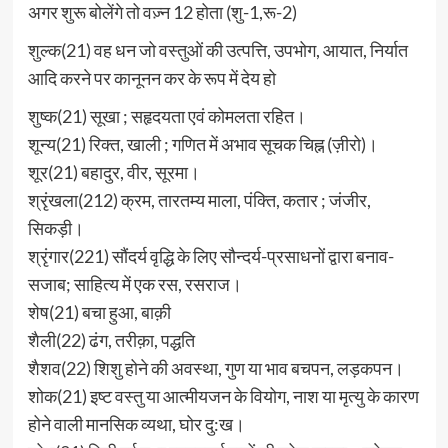
अगर शुरू बोलेंगे तो वज़्न 12 होता (शु-1,रू-2)
शुल्क(21) वह धन जो वस्तुओं की उत्पत्ति, उपभोग, आयात, निर्यात
आदि करने पर कानूनन कर के रूप में देय हो
शुष्क(21) सूखा ; सहृदयता एवं कोमलता रहित।
शून्य(21) रिक्त, खाली ; गणित में अभाव सूचक चिह्न (ज़ीरो)।
शूर(21) बहादुर, वीर, सूरमा।
श्रृंखला(212) क्रम, तारतम्य माला, पंक्ति, कतार ; जंजीर,
सिकड़ी।
श्रृंगार(221) सौंदर्य वृद्धि के लिए सौन्दर्य-प्रसाधनों द्वारा बनाव-
सजाब; साहित्य में एक रस, रसराज।
शेष(21) बचा हुआ, बाक़ी
शैली(22) ढंग, तरीक़ा, पद्धति
शैशव(22) शिशु होने की अवस्था, गुण या भाव बचपन, लड़कपन।
शोक(21) इष्ट वस्तु या आत्मीयजन के वियोग, नाश या मृत्यु के कारण
होने वाली मानसिक व्यथा, घोर दु:ख।