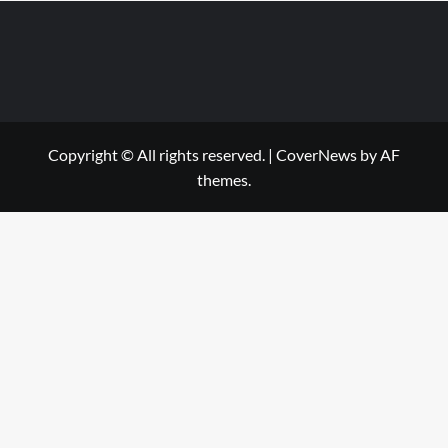
Copyright © All rights reserved.
|
CoverNews
by AF
themes.