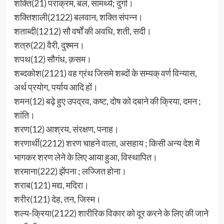
शक्ति(21) पराक्रम, बल, सामर्थ्य; दुर्गा।
शक्तिशाली(2122) बलवान, शक्ति संपन्न।
शताब्दी(1212) सौ वर्षों की अवधि, शती, सदी।
शत्रु(22) वैरी, दुश्मन।
शपथ(12) सौगंध, क़सम।
शब्दकोश(2121) वह ग्रंथ जिसमे शब्दों के सम्यक् वर्ण विन्यास,
अर्थ प्रयोग, पर्याय आदि हों।
शमन(12) बढ़े हुए उपद्रव, कष्ट, दोष को दबाने की क्रिया, दमन ;
शांति।
शरण(12) आश्रय, संरक्षण, पनाह।
शरणार्थी(2212) शरण चाहने वाला, असहाय ; किसी अन्य देश में
भागकर शरण लेने के लिए आया हुआ, विस्थापित।
शरमाना(222) झेंपना ; लज्जित होना।
शराब(121) मद्य, मदिरा।
शरीर(121) देह, तन, जिस्म।
शल्य-क्रिया(2122) शारीरिक विकार को दूर करने के लिए की जाने