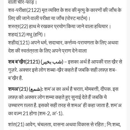
वाली चीर-फाड़।
शव-परीक्षा(2122) मृत व्यक्ति के शव की मृत्यु के कारणों की जाँच के
लिए की जाने वाली परीक्षा या जाँच (पोस्ट मार्टम)।
शस्त्र(22) हाथ मे रखकर प्रयोग किया जाने वाला हथियार।
शहद(12) मधु (हनि)।
शहीद(121) अपने धर्म, सदाचार, कर्त्तव्य-परायणता के लिए अथवा
देश की स्वतंत्रता के लिए अपने प्राण देने वाला
शब ब’खै़र(2121) (شب بخیر)
– इसका अर्थ है आपकी रात खै़र से
गुज़रे. अक्सर इसे लोग शब्बा-खै़र कहते हैं जबकि सही लफ़्ज़ शब-
ब’खै़र है.
शमअ'(21) (شمع):
शम’अ का अर्थ है चराग़, मोमबत्ती, दीपक. इस
लफ़्ज़ को अक्सर लोग शम्मा कहते हुए सुनाई देते हैं जबकि ये
उच्चारण ग़लत है. इसको सही तरह से शमअ’ ही कहा जाता है. शम’अ
का वज़्न 21 होगा (शम-2, अ’-1).
शांत(21) आवेग, चंचलता, वासना अथवा विकास से रहित ; नि:शब्द,