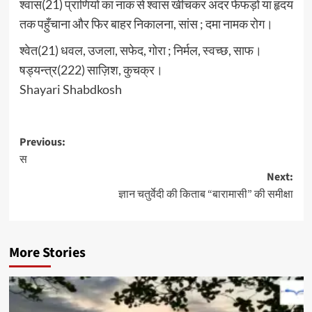
श्वास(21) प्राणियों का नाक से श्वास खींचकर अंदर फेफड़ों या हृदय
तक पहुँचाना और फिर बाहर निकालना, सांस ; दमा नामक रोग।
श्वेत(21) धवल, उजला, सफेद, गोरा ; निर्मल, स्वच्छ, साफ।
षड्यन्त्र(222) साज़िश, कुचक्र।
Shayari Shabdkosh
Post
Previous:
स
navigation
Next:
ज्ञान चतुर्वेदी की किताब “बारामासी” की समीक्षा
More Stories