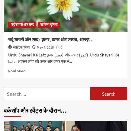
उर्दू शायरी और शब्द
साहित्य दुनिया
उर्दू शायरी और शब्द : क़मर, कमर और उरूज, अरूज़..
साहित्य दुनिया
May 4, 2018
0
Urdu Shayari Ke Lafz क़मर (قمر) और कमर (کمر) Urdu Shayari Ke
Lafz: अक्सर लोगों को कमर और क़मर एक से...
Read
Read More
more
about
उर्दू
Search
शायरी
for:
और
शब्द
वर्कशॉप और इवेंट्स के दौरान…
:
क़मर,
कमर
और