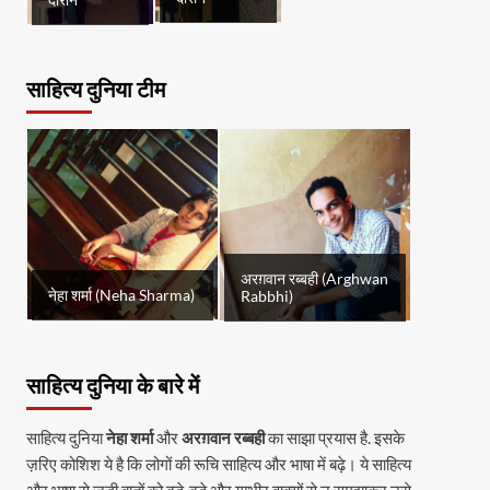
दौरान
साहित्य दुनिया टीम
अरग़वान रब्बही (Arghwan
नेहा शर्मा (Neha Sharma)
Rabbhi)
साहित्य दुनिया के बारे में
साहित्य दुनिया
नेहा शर्मा
और
अरग़वान रब्बही
का साझा प्रयास है. इसके
ज़रिए कोशिश ये है कि लोगों की रूचि साहित्य और भाषा में बढ़े। ये साहित्य
और भाषा से जुड़ी बातों को बड़े-बड़े और गम्भीर वाक्यों से न समझाकर उसे