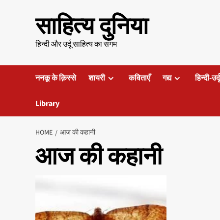
Skip
साहित्य दुनिया
to
content
हिन्दी और उर्दू साहित्य का संगम
ननकू के क़िस्से
शायरी
कविताएँ
गद्य
हिन्दी-उर्
Library
HOME
आज की कहानी
आज की कहानी