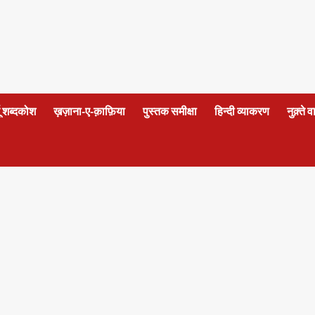
दू शब्दकोश
ख़ज़ाना-ए-क़ाफ़िया
पुस्तक समीक्षा
हिन्दी व्याकरण
नुक़्ते 