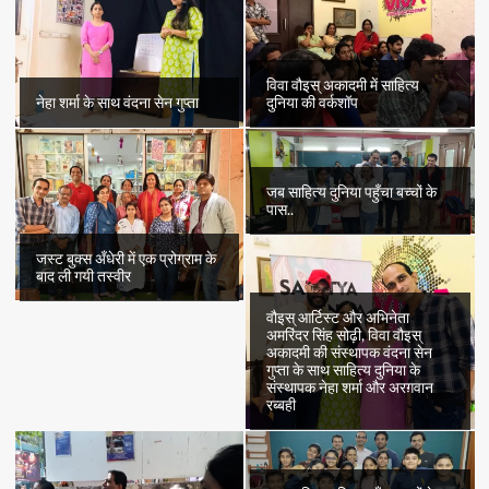
विवा वौइस् अकादमी में साहित्य
नेहा शर्मा के साथ वंदना सेन गुप्ता
दुनिया की वर्कशॉप
जब साहित्य दुनिया पहुँचा बच्चों के
पास..
जस्ट बुक्स अँधेरी में एक प्रोग्राम के
बाद ली गयी तस्वीर
वौइस् आर्टिस्ट और अभिनेता
अमरिंदर सिंह सोढ़ी, विवा वौइस्
अकादमी की संस्थापक वंदना सेन
गुप्ता के साथ साहित्य दुनिया के
संस्थापक नेहा शर्मा और अरग़वान
रब्बही