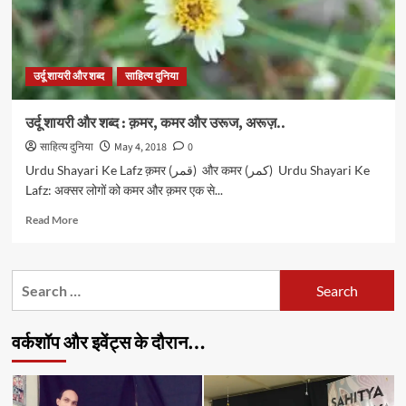
उर्दू शायरी और शब्द
साहित्य दुनिया
उर्दू शायरी और शब्द : क़मर, कमर और उरूज, अरूज़..
साहित्य दुनिया
May 4, 2018
0
Urdu Shayari Ke Lafz क़मर (قمر) और कमर (کمر) Urdu Shayari Ke
Lafz: अक्सर लोगों को कमर और क़मर एक से...
Read
Read More
more
about
उर्दू
Search
शायरी
for:
और
शब्द
वर्कशॉप और इवेंट्स के दौरान…
:
क़मर,
कमर
और