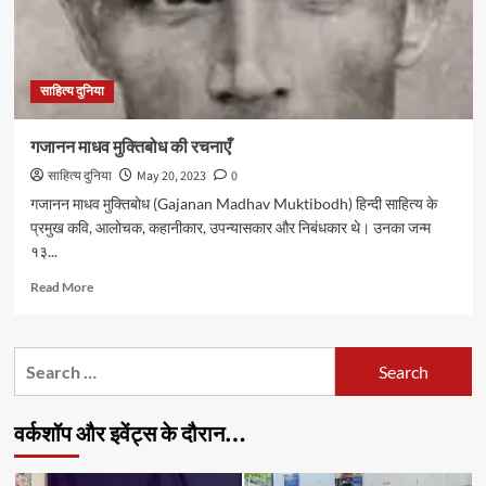
साहित्य दुनिया
गजानन माधव मुक्तिबोध की रचनाएँ
साहित्य दुनिया
May 20, 2023
0
गजानन माधव मुक्तिबोध (Gajanan Madhav Muktibodh) हिन्दी साहित्य के
प्रमुख कवि, आलोचक, कहानीकार, उपन्यासकार और निबंधकार थे। उनका जन्म
१३...
Read
Read More
more
about
गजानन
Search
माधव
for:
मुक्तिबोध
की
वर्कशॉप और इवेंट्स के दौरान…
रचनाएँ