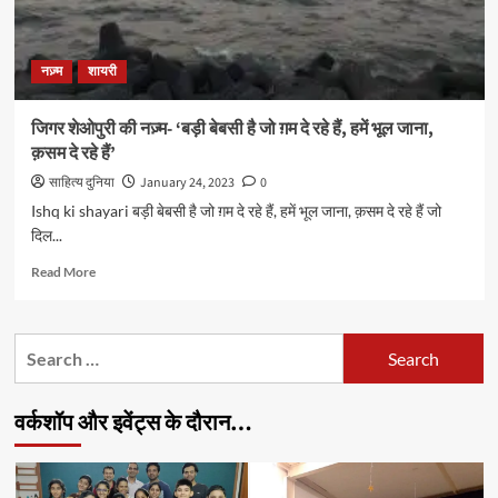
नज़्म
शायरी
जिगर शेओपुरी की नज़्म- ‘बड़ी बेबसी है जो ग़म दे रहे हैं, हमें भूल जाना,
क़सम दे रहे हैं’
साहित्य दुनिया
January 24, 2023
0
Ishq ki shayari बड़ी बेबसी है जो ग़म दे रहे हैं, हमें भूल जाना, क़सम दे रहे हैं जो
दिल...
Read
Read More
more
about
जिगर
Search
शेओपुरी
for:
की
नज़्म-
वर्कशॉप और इवेंट्स के दौरान…
‘बड़ी
बेबसी
है
जो