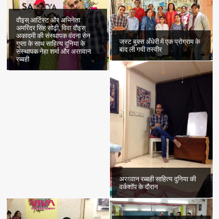
वौइस् आर्टिस्ट और अभिनेता
अमरिंदर सिंह सोढ़ी, विवा वौइस्
अकादमी की संस्थापक वंदना सेन
जस्ट बुक्स अँधेरी में एक प्रोग्राम के
गुप्ता के साथ साहित्य दुनिया के
बाद ली गयी तस्वीर
संस्थापक नेहा शर्मा और अरग़वान
रब्बही
अरग़वान रब्बही साहित्य दुनिया की
वर्कशॉप के दौरान