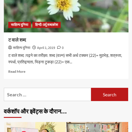
साहित्य दुनिया
हिन्दी-उर्दू शब्दकोश
ट वाले शब्द
साहित्य दुनिया
April 1, 2019
0
ट वाले शब्द :पढ़ने का तरीक़ा: शब्द (वज़्न) सभी अर्थ टक्कर (22)= मुठभेड़, शत्रुता,
स्पर्धा, प्रतिद्वन्दता, भिड़ना टुकड़ा (22)= एक...
Read
Read More
more
about
ट
Search
वाले
for:
शब्द
वर्कशॉप और इवेंट्स के दौरान…