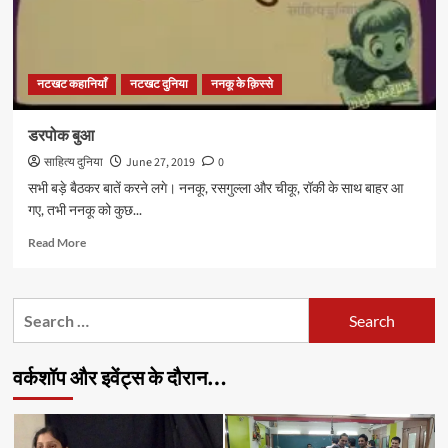
नटखट कहानियाँ
नटखट दुनिया
ननकू के क़िस्से
डरपोक बुआ
साहित्य दुनिया
June 27, 2019
0
सभी बड़े बैठकर बातें करने लगे। ननकू, रसगुल्ला और चीकू, रॉकी के साथ बाहर आ
गए, तभी ननकू को कुछ...
Read
Read More
more
about
डरपोक
Search
बुआ
for:
वर्कशॉप और इवेंट्स के दौरान…