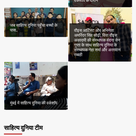
वर्कशॉप के दौरान
जब साहित्य दुनिया पहुँचा बच्चों के
पास..
वौइस् आर्टिस्ट और अभिनेता
अमरिंदर सिंह सोढ़ी, विवा वौइस्
अकादमी की संस्थापक वंदना सेन
गुप्ता के साथ साहित्य दुनिया के
संस्थापक नेहा शर्मा और अरग़वान
रब्बही
मुंबई में साहित्य दुनिया की वर्कशॉप
साहित्य दुनिया टीम