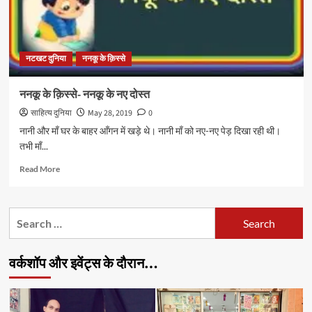
नटखट दुनिया
ननकू के क़िस्से
ननकू के क़िस्से- ननकू के नए दोस्त
साहित्य दुनिया
May 28, 2019
0
नानी और माँ घर के बाहर आँगन में खड़े थे। नानी माँ को नए-नए पेड़ दिखा रही थी।
तभी माँ...
Read
Read More
more
about
ननकू
Search
के
for:
क़िस्से-
ननकू
वर्कशॉप और इवेंट्स के दौरान…
के
नए
दोस्त