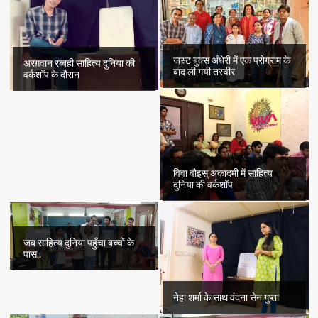
जस्ट बुक्स अँधेरी में एक प्रोग्राम के
अरग़वान रब्बही साहित्य दुनिया की
बाद ली गयी तस्वीर
वर्कशॉप के दौरान
विवा वौइस् अकादमी में साहित्य
दुनिया की वर्कशॉप
जब साहित्य दुनिया पहुँचा बच्चों के
पास..
नेहा शर्मा के साथ वंदना सेन गुप्ता