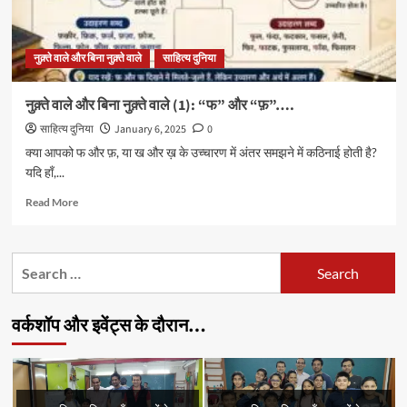
नुक़्ते वाले और बिना नुक़्ते वाले
साहित्य दुनिया
नुक़्ते वाले और बिना नुक़्ते वाले (1): “फ” और “फ़”….
साहित्य दुनिया
January 6, 2025
0
क्या आपको फ और फ़, या ख और ख़ के उच्चारण में अंतर समझने में कठिनाई होती है?
यदि हाँ,...
Read
Read More
more
about
नुक़्ते
Search
वाले
for:
और
बिना
वर्कशॉप और इवेंट्स के दौरान…
नुक़्ते
वाले
(1):
“फ”
और
“फ़”….