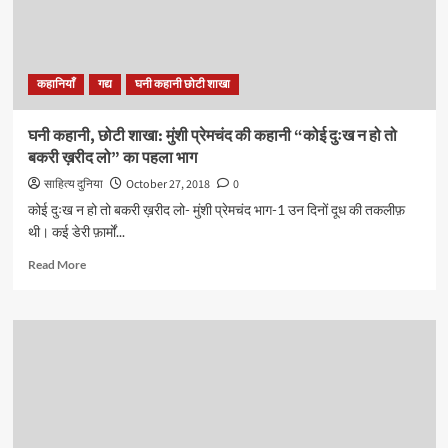
कहानियाँ
गद्य
घनी कहानी छोटी शाखा
घनी कहानी, छोटी शाखा: मुंशी प्रेमचंद की कहानी “कोई दुःख न हो तो
बकरी ख़रीद लो” का पहला भाग
साहित्य दुनिया
October 27, 2018
0
कोई दुःख न हो तो बकरी ख़रीद लो- मुंशी प्रेमचंद भाग-1 उन दिनों दूध की तकलीफ़
थी। कई डेरी फ़ार्मों...
Read
Read More
more
about
घनी
कहानी,
छोटी
शाखा:
मुंशी
प्रेमचंद
की