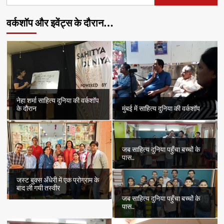
for:
की
कहानी
वर्कशॉप और इवेंट्स के दौरान…
“सोहाग
का
शव”
का
दूसरा
भाग
नेहा शर्मा साहित्य दुनिया की वर्कशॉप
के दौरान
मुंबई में साहित्य दुनिया की वर्कशॉप
जब साहित्य दुनिया पहुँचा बच्चों के
पास..
जस्ट बुक्स अँधेरी में एक प्रोग्राम के
बाद ली गयी तस्वीर
जब साहित्य दुनिया पहुँचा बच्चों के
पास..