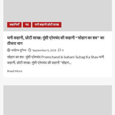
कहानी
“कोई
दुःख
न
हो
कहानियाँ
गद्य
घनी कहानी छोटी शाखा
तो
बकरी
ख़रीद
घनी कहानी, छोटी शाखा: मुंशी प्रेमचंद की कहानी “सोहाग का शव” का
लो”
तीसरा भाग
का
पहला
साहित्य दुनिया
September 9, 2018
0
भाग
सोहाग का शव- मुंशी प्रेमचंद Premchand ki kahani Suhag Ka Shav घनी
कहानी, छोटी शाखा: मुंशी प्रेमचंद की कहानी “सोहाग...
Read
Read More
more
about
घनी
कहानी,
छोटी
शाखा:
मुंशी
प्रेमचंद
की