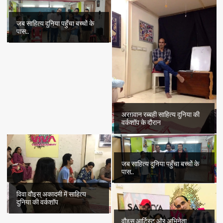
जब साहित्य दुनिया पहुँचा बच्चों के
पास..
अरग़वान रब्बही साहित्य दुनिया की
वर्कशॉप के दौरान
जब साहित्य दुनिया पहुँचा बच्चों के
पास..
विवा वौइस् अकादमी में साहित्य
दुनिया की वर्कशॉप
वौइस् आर्टिस्ट और अभिनेता