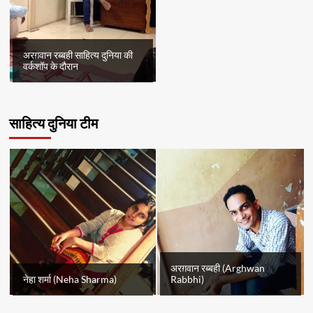
अरग़वान रब्बही साहित्य दुनिया की
वर्कशॉप के दौरान
साहित्य दुनिया टीम
अरग़वान रब्बही (Arghwan
नेहा शर्मा (Neha Sharma)
Rabbhi)