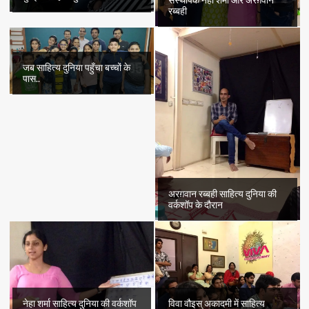
रब्बही
जब साहित्य दुनिया पहुँचा बच्चों के
पास..
अरग़वान रब्बही साहित्य दुनिया की
वर्कशॉप के दौरान
नेहा शर्मा साहित्य दुनिया की वर्कशॉप
विवा वौइस् अकादमी में साहित्य