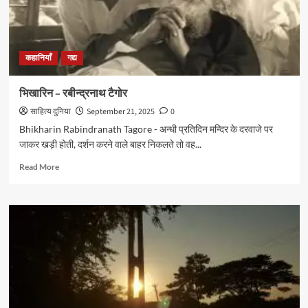
कहानियाँ
गद्य
भिखारिन – रबीन्द्रनाथ टैगोर
साहित्य दुनिया
September 21, 2025
0
Bhikharin Rabindranath Tagore - अन्धी प्रतिदिन मन्दिर के दरवाजे पर
जाकर खड़ी होती, दर्शन करने वाले बाहर निकलते तो वह...
Read
Read More
more
about
भिखारिन
–
रबीन्द्रनाथ
टैगोर