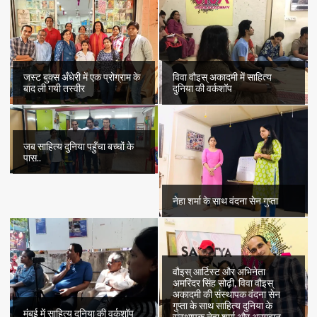
कहानी
“भिखारिन”
का
पहला
भाग
जस्ट बुक्स अँधेरी में एक प्रोग्राम के
विवा वौइस् अकादमी में साहित्य
बाद ली गयी तस्वीर
दुनिया की वर्कशॉप
जब साहित्य दुनिया पहुँचा बच्चों के
पास..
नेहा शर्मा के साथ वंदना सेन गुप्ता
वौइस् आर्टिस्ट और अभिनेता
अमरिंदर सिंह सोढ़ी, विवा वौइस्
अकादमी की संस्थापक वंदना सेन
गुप्ता के साथ साहित्य दुनिया के
मुंबई में साहित्य दुनिया की वर्कशॉप
संस्थापक नेहा शर्मा और अरग़वान