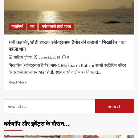
“भिखारिन”
का
अंतिम
भाग
कहानियाँ
गद्य
घनी कहानी छोटी शाखा
घनी कहानी, छोटी शाखा- रबीन्द्रनाथ टैगोर की कहानी “भिखारिन” का
पहला भाग
साहित्य दुनिया
June 21, 2018
0
भिखारिन (रबीन्द्रनाथ टैगोर) भाग-1 Bhikharin Kahani अन्धी प्रतिदिन मन्दिर
के दरवाजे पर जाकर खड़ी होती, दर्शन करने वाले बाहर निकलते...
Read
Read More
more
about
घनी
Search
कहानी,
for:
छोटी
शाखा-
वर्कशॉप और इवेंट्स के दौरान…
रबीन्द्रनाथ
टैगोर
की