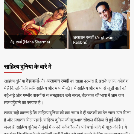
अरग़वान रब्बही (Arghwan
नेहा शर्मा (Neha Sharma)
Rabbhi)
साहित्य दुनिया के बारे में
साहित्य दुनिया
नेहा शर्मा
और
अरग़वान रब्बही
का साझा प्रयास है. इसके ज़रिए कोशिश
ये है कि लोगों की रूचि साहित्य और भाषा में बढ़े। ये साहित्य और भाषा से जुड़ी बातों को
बड़े-बड़े और गम्भीर वाक्यों से न समझाकर उसे सरल, बोलचाल की भाषा में आम जन
तक पहुँचाने का प्रयास है।
शायद यही कारण है कि साहित्य दुनिया को कम समय में ही पाठकों का ढेर सारा प्यार मिला
है और लगातार मिल रहा है. साहित्य दुनिया की शुरुआत सोशल मीडिया से हुई लेकिन
जल्द ही साहित्य दुनिया ने मुंबई में अपनी वर्कशॉप और परिचर्चा आदि भी शुरू की है। ये
एक ऐसा सिलसिला है जो अभी भी जारी है और इसे आगे बढ़ाने के लिए हम प्रयासरत हैं।