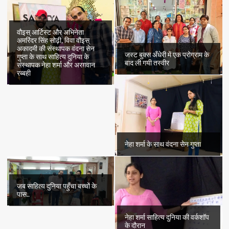
“भोलाराम
का
जीव”
का
वौइस् आर्टिस्ट और अभिनेता
अमरिंदर सिंह सोढ़ी, विवा वौइस्
अंतिम
अकादमी की संस्थापक वंदना सेन
भाग
जस्ट बुक्स अँधेरी में एक प्रोग्राम के
गुप्ता के साथ साहित्य दुनिया के
बाद ली गयी तस्वीर
संस्थापक नेहा शर्मा और अरग़वान
रब्बही
नेहा शर्मा के साथ वंदना सेन गुप्ता
जब साहित्य दुनिया पहुँचा बच्चों के
पास..
नेहा शर्मा साहित्य दुनिया की वर्कशॉप
के दौरान