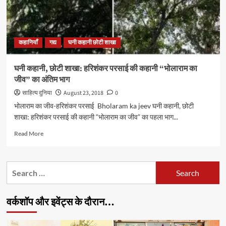
कहानियाँ
गद्य
घनी कहानी छोटी शाखा
घनी कहानी, छोटी शाखा: हरिशंकर परसाई की कहानी “भोलाराम का
जीव” का अंतिम भाग
साहित्य दुनिया
August 23, 2018
0
भोलाराम का जीव-हरिशंकर परसाई Bholaram ka jeev घनी कहानी, छोटी
शाखा: हरिशंकर परसाई की कहानी “भोलाराम का जीव” का पहला भाग...
Read
Read More
more
about
घनी
Search
कहानी,
for:
छोटी
शाखा: हरिशंकर
वर्कशॉप और इवेंट्स के दौरान…
परसाई
की
कहानी