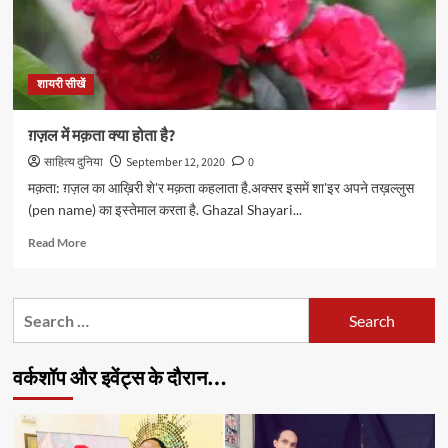
शायरी सीखें
ग़ज़ल में मक़ता क्या होता है?
साहित्य दुनिया
September 12, 2020
0
मक़ता: ग़ज़ल का आख़िरी शे'र मक़ता कहलाता है.अक्सर इसमें शा'इर अपने तख़ल्लुस
(pen name) का इस्तेमाल करता है. Ghazal Shayari...
Read
Read More
more
about
ग़ज़ल
Search
में
for:
मक़ता
क्या
वर्कशॉप और इवेंट्स के दौरान…
होता
है?