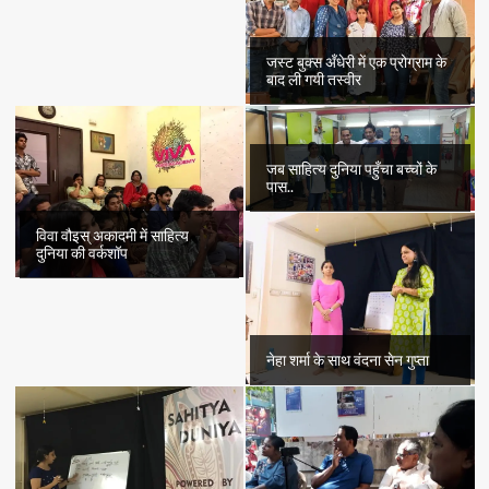
जस्ट बुक्स अँधेरी में एक प्रोग्राम के
बाद ली गयी तस्वीर
जब साहित्य दुनिया पहुँचा बच्चों के
पास..
विवा वौइस् अकादमी में साहित्य
दुनिया की वर्कशॉप
नेहा शर्मा के साथ वंदना सेन गुप्ता