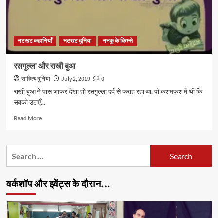
नटखट कहानियाँ
नटखट दुनिया
ननकू के क़िस्से
रसगुल्ला और राखी बुआ
साहित्य दुनिया
July 2, 2019
0
राखी बुआ ने पास जाकर देखा तो रसगुल्ला दर्द से कराह रहा था. वो कशमकश में थीं कि
सबको उठाएँ...
Read
Read More
more
about
रसगुल्ला
Search
और
for:
राखी
बुआ
वर्कशॉप और इवेंट्स के दौरान…