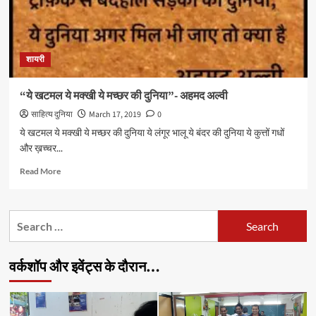
शायरी
“ये खटमल ये मक्खी ये मच्छर की दुनिया”- अहमद अल्वी
साहित्य दुनिया
March 17, 2019
0
ये खटमल ये मक्खी ये मच्छर की दुनिया ये लंगूर भालू ये बंदर की दुनिया ये कुत्तों गधों
और ख़च्चर...
Read
Read More
more
about
“ये
Search
खटमल
for:
ये
मक्खी
वर्कशॉप और इवेंट्स के दौरान…
ये
मच्छर
की
दुनिया”-