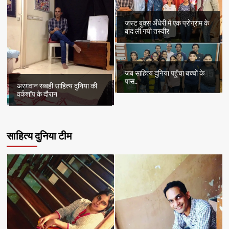
जस्ट बुक्स अँधेरी में एक प्रोग्राम के
बाद ली गयी तस्वीर
जब साहित्य दुनिया पहुँचा बच्चों के
पास..
अरग़वान रब्बही साहित्य दुनिया की
वर्कशॉप के दौरान
साहित्य दुनिया टीम