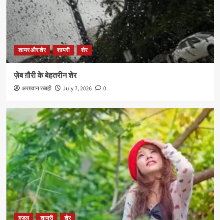
शायर और शेर
शायरी
शेर
ज़ेब ग़ौरी के बेहतरीन शेर
अरग़वान रब्बही
July 7, 2026
0
ग़ज़ल
शायरी
शेर