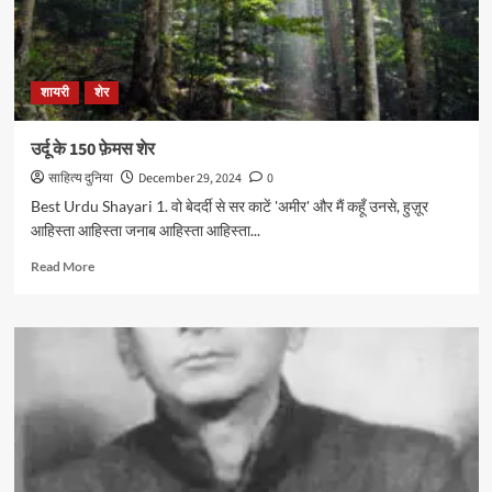
शायरी
शेर
उर्दू के 150 फ़ेमस शेर
साहित्य दुनिया
December 29, 2024
0
Best Urdu Shayari 1. वो बेदर्दी से सर काटें 'अमीर' और मैं कहूँ उनसे, हुज़ूर
आहिस्ता आहिस्ता जनाब आहिस्ता आहिस्ता...
Read
Read More
more
about
उर्दू
के
150
फ़ेमस
शेर