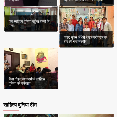
के दौरान
नेहा शर्मा के साथ वंदना सेन गुप्ता
जब साहित्य दुनिया पहुँचा बच्चों के
पास..
जस्ट बुक्स अँधेरी में एक प्रोग्राम के
बाद ली गयी तस्वीर
विवा वौइस् अकादमी में साहित्य
दुनिया की वर्कशॉप
साहित्य दुनिया टीम