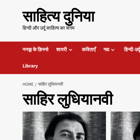
Skip
साहित्य दुनिया
to
content
हिन्दी और उर्दू साहित्य का संगम
ननकू के क़िस्से
शायरी
कविताएँ
गद्य
हिन्दी-उर्
Library
HOME
साहिर लुधियानवी
साहिर लुधियानवी