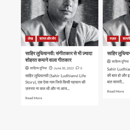
लेख
शायर और शेर
ग़ज़ल
शायर
साहिर लुधियानवी: संगीतकार से भी ज़्यादा
साहिर लुधिया
शोहरत कमाने वाला गीतकार
साहित्य दुनिया
साहित्य दुनिया
June 30, 2023
0
Sahir Ludhian
की बात हो और इ
साहिर लुधियानवी (Sahir Ludhianvi Life
बात शायरी...
Story), एक ऐसा नाम जिसे किसी पहचान की
ज़रुरत ना कल थी और ना आज...
Rea
Read More
mor
Read
Read More
abo
more
साहि
about
लुधि
साहिर
की
लुधियानवी:
10
संगीतकार
मशहू