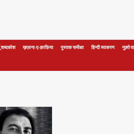
दू शब्दकोश
ख़ज़ाना-ए-क़ाफ़िया
पुस्तक समीक्षा
हिन्दी व्याकरण
नुक़्ते 