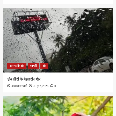
शायर और शेर
शायरी
शेर
ज़ेब ग़ौरी के बेहतरीन शेर
अरग़वान रब्बही
July 7, 2026
0