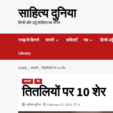
Skip
साहित्य दुनिया
to
content
हिन्दी और उर्दू साहित्य का संगम
ननकू के क़िस्से
शायरी
कविताएँ
गद्य
हिन्दी-उर्
Library
HOME
शायरी
तितलियों पर 10 शेर
शायरी
शेर
तितलियों पर 10 शेर
साहित्य दुनिया
February 22, 2023
0