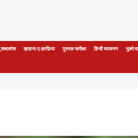
दू शब्दकोश
ख़ज़ाना-ए-क़ाफ़िया
पुस्तक समीक्षा
हिन्दी व्याकरण
नुक़्ते 