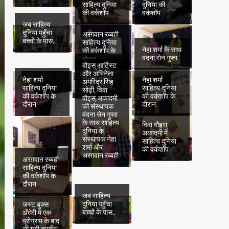
साहित्य दुनिया
दुनिया की
की वर्कशॉप
वर्कशॉप
जब साहित्य
दुनिया पहुँचा
अरग़वान रब्बही
बच्चों के पास..
साहित्य दुनिया
नेहा शर्मा के साथ
की वर्कशॉप के
वंदना सेन गुप्ता
दौरान
वौइस् आर्टिस्ट
जब साहित्य
और अभिनेता
दुनिया पहुँचा
नेहा शर्मा
नेहा शर्मा
अमरिंदर सिंह
बच्चों के पास..
साहित्य दुनिया
साहित्य दुनिया
सोढ़ी, विवा
की वर्कशॉप के
की वर्कशॉप के
वौइस् अकादमी
दौरान
दौरान
की संस्थापक
वंदना सेन गुप्ता
के साथ साहित्य
विवा वौइस्
दुनिया के
अकादमी में
संस्थापक नेहा
साहित्य दुनिया
शर्मा और
की वर्कशॉप
अरग़वान रब्बही
अरग़वान रब्बही
साहित्य दुनिया
की वर्कशॉप के
दौरान
जब साहित्य
दुनिया पहुँचा
जस्ट बुक्स
बच्चों के पास..
अँधेरी में एक
प्रोग्राम के बाद