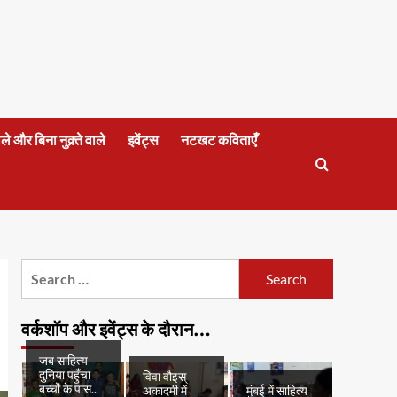
वाले और बिना नुक़्ते वाले
इवेंट्स
नटखट कविताएँ
Search
for:
वर्कशॉप और इवेंट्स के दौरान…
जब साहित्य
दुनिया पहुँचा
विवा वौइस्
बच्चों के पास..
अकादमी में
मुंबई में साहित्य