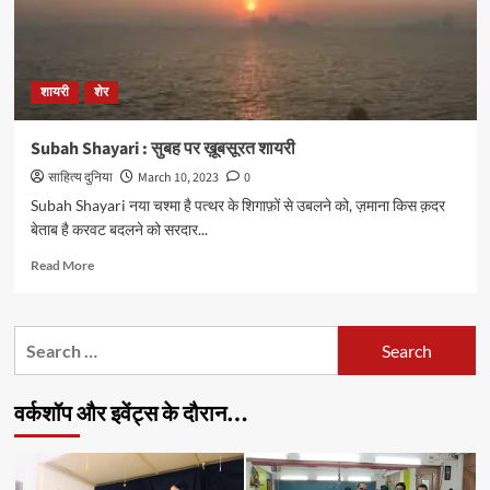
शायरी
शेर
Subah Shayari : सुबह पर ख़ूबसूरत शायरी
साहित्य दुनिया
March 10, 2023
0
Subah Shayari नया चश्मा है पत्थर के शिगाफ़ों से उबलने को, ज़माना किस क़दर
बेताब है करवट बदलने को सरदार...
Read
Read More
more
about
Subah
Search
Shayari
for:
:
सुबह
वर्कशॉप और इवेंट्स के दौरान…
पर
ख़ूबसूरत
शायरी