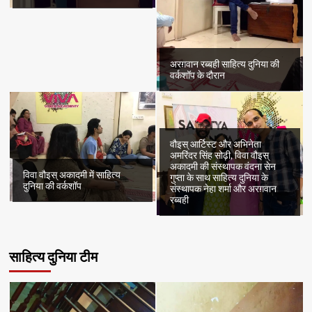
अरग़वान रब्बही साहित्य दुनिया की
वर्कशॉप के दौरान
वौइस् आर्टिस्ट और अभिनेता
अमरिंदर सिंह सोढ़ी, विवा वौइस्
अकादमी की संस्थापक वंदना सेन
विवा वौइस् अकादमी में साहित्य
गुप्ता के साथ साहित्य दुनिया के
दुनिया की वर्कशॉप
संस्थापक नेहा शर्मा और अरग़वान
रब्बही
साहित्य दुनिया टीम