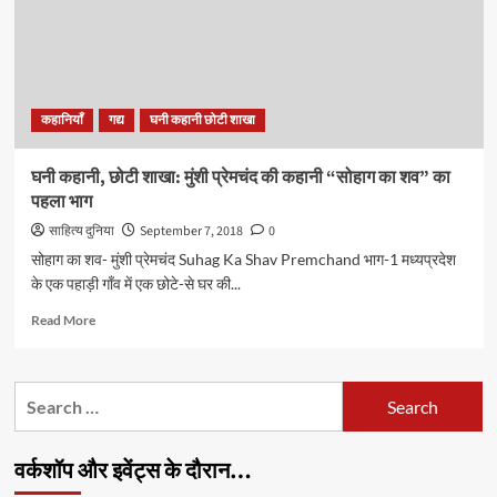
कहानी
“सोहाग
का
शव”
का
कहानियाँ
गद्य
घनी कहानी छोटी शाखा
दूसरा
भाग
घनी कहानी, छोटी शाखा: मुंशी प्रेमचंद की कहानी “सोहाग का शव” का
पहला भाग
साहित्य दुनिया
September 7, 2018
0
सोहाग का शव- मुंशी प्रेमचंद Suhag Ka Shav Premchand भाग-1 मध्यप्रदेश
के एक पहाड़ी गाँव में एक छोटे-से घर की...
Read
Read More
more
about
घनी
Search
कहानी,
for:
छोटी
शाखा:
वर्कशॉप और इवेंट्स के दौरान…
मुंशी
प्रेमचंद