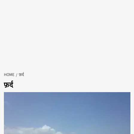
HOME
फ़र्द
फ़र्द