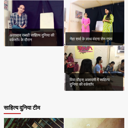
अरग़वान रब्बही साहित्य दुनिया की
नेहा शर्मा के साथ वंदना सेन गुप्ता
वर्कशॉप के दौरान
विवा वौइस् अकादमी में साहित्य
दुनिया की वर्कशॉप
साहित्य दुनिया टीम