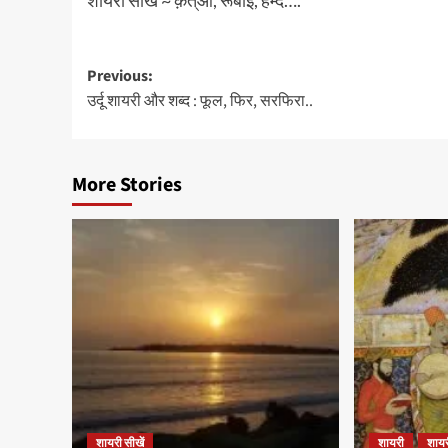
शायरी सीखें ~ क़त्आ, रूबाई, हम्द….
Post
Previous:
उर्दू शायरी और शब्द : फूल, फिर, सरफिरा..
navigation
More Stories
शायरी सीखें
शायरी
शायर