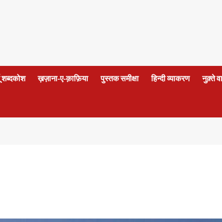
दू शब्दकोश
ख़ज़ाना-ए-क़ाफ़िया
पुस्तक समीक्षा
हिन्दी व्याकरण
नुक़्ते 