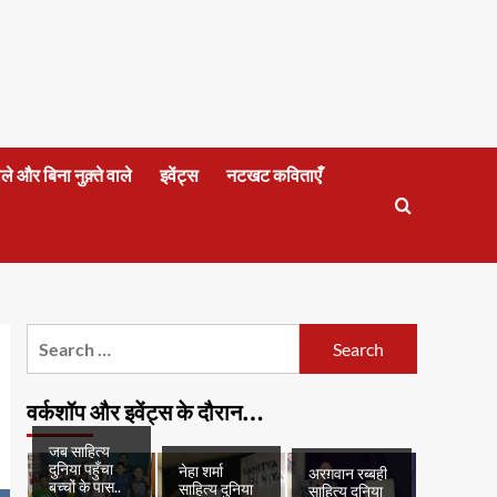
वाले और बिना नुक़्ते वाले
इवेंट्स
नटखट कविताएँ
Search
for:
वर्कशॉप और इवेंट्स के दौरान…
जब साहित्य
दुनिया पहुँचा
नेहा शर्मा
अरग़वान रब्बही
बच्चों के पास..
साहित्य दुनिया
साहित्य दुनिया