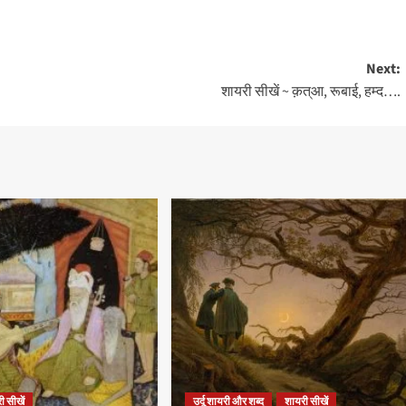
Next:
शायरी सीखें ~ क़त्आ, रूबाई, हम्द….
ी सीखें
उर्दू शायरी और शब्द
शायरी सीखें