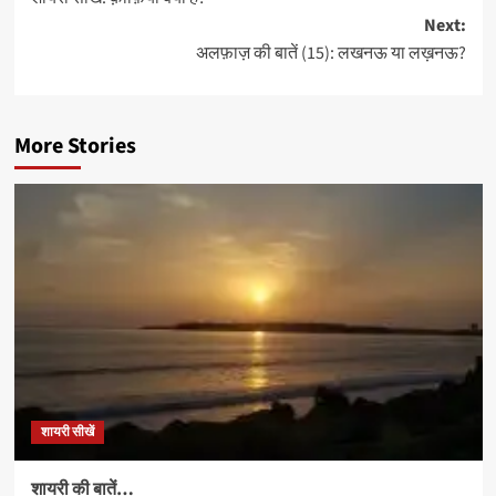
navigation
Next:
अलफ़ाज़ की बातें (15): लखनऊ या लख़नऊ?
More Stories
शायरी सीखें
शायरी की बातें…