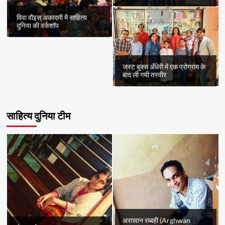
विवा वौइस् अकादमी में साहित्य
दुनिया की वर्कशॉप
जस्ट बुक्स अँधेरी में एक प्रोग्राम के
बाद ली गयी तस्वीर
साहित्य दुनिया टीम
अरग़वान रब्बही (Arghwan