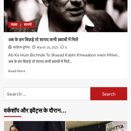
ग़ज़ल
शायरी
अब के हम बिछड़े तो शायद कभी ख़्वाबों में मिलें
साहित्य दुनिया
March 16, 2025
0
Ab Ke Hum Bichhde To Shayad Kabhi Khwaabon mein Milen..
अब के हम बिछड़े तो शायद कभी ख़्वाबों में मिलें...
Read
Read More
more
about
अब
Search
के
for:
हम
बिछड़े
वर्कशॉप और इवेंट्स के दौरान…
तो
शायद
कभी
ख़्वाबों