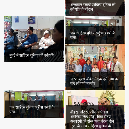
अरग़वान रब्बही साहित्य दुनिया की
वर्कशॉप के दौरान
जब साहित्य दुनिया पहुँचा बच्चों के
पास..
मुंबई में साहित्य दुनिया की वर्कशॉप
जस्ट बुक्स अँधेरी में एक प्रोग्राम के
बाद ली गयी तस्वीर
जब साहित्य दुनिया पहुँचा बच्चों के
पास..
वौइस् आर्टिस्ट और अभिनेता
अमरिंदर सिंह सोढ़ी, विवा वौइस्
अकादमी की संस्थापक वंदना सेन
गुप्ता के साथ साहित्य दुनिया के