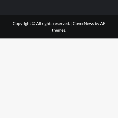
Copyright © All rights reserved.
|
CoverNews
by AF
themes.