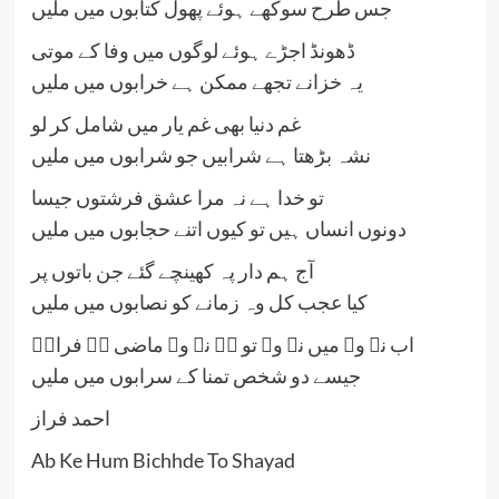
جس طرح سوکھے ہوئے پھول کتابوں میں ملیں
ڈھونڈ اجڑے ہوئے لوگوں میں وفا کے موتی
یہ خزانے تجھے ممکن ہے خرابوں میں ملیں
غم دنیا بھی غم یار میں شامل کر لو
نشہ بڑھتا ہے شرابیں جو شرابوں میں ملیں
تو خدا ہے نہ مرا عشق فرشتوں جیسا
دونوں انساں ہیں تو کیوں اتنے حجابوں میں ملیں
آج ہم دار پہ کھینچے گئے جن باتوں پر
کیا عجب کل وہ زمانے کو نصابوں میں ملیں
اب نہ وہ میں نہ وہ تو ہے نہ وہ ماضی ہے فرازؔ
جیسے دو شخص تمنا کے سرابوں میں ملیں
احمد فراز
Ab Ke Hum Bichhde To Shayad