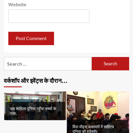
Website
Search
for:
वर्कशॉप और इवेंट्स के दौरान…
जब साहित्य दुनिया पहुँचा बच्चों के
पास..
विवा वौइस् अकादमी में साहित्य
दुनिया की वर्कशॉप