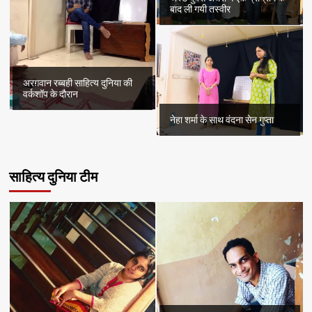
बाद ली गयी तस्वीर
अरग़वान रब्बही साहित्य दुनिया की
वर्कशॉप के दौरान
नेहा शर्मा के साथ वंदना सेन गुप्ता
साहित्य दुनिया टीम