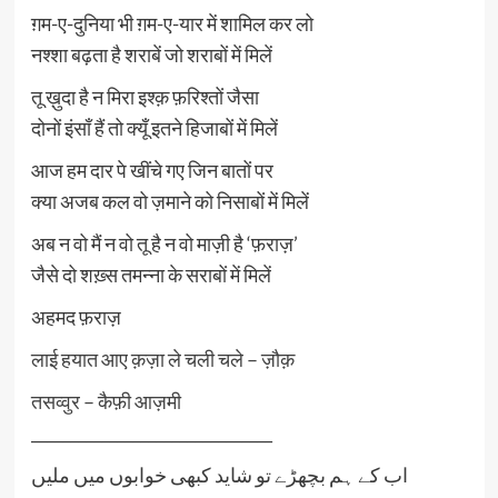
ग़म-ए-दुनिया भी ग़म-ए-यार में शामिल कर लो
नश्शा बढ़ता है शराबें जो शराबों में मिलें
तू ख़ुदा है न मिरा इश्क़ फ़रिश्तों जैसा
दोनों इंसाँ हैं तो क्यूँ इतने हिजाबों में मिलें
आज हम दार पे खींचे गए जिन बातों पर
क्या अजब कल वो ज़माने को निसाबों में मिलें
अब न वो मैं न वो तू है न वो माज़ी है ‘फ़राज़’
जैसे दो शख़्स तमन्ना के सराबों में मिलें
अहमद फ़राज़
लाई हयात आए क़ज़ा ले चली चले – ज़ौक़
तसव्वुर – कैफ़ी आज़मी
_______________________________
اب کے ہم بچھڑے تو شاید کبھی خوابوں میں ملیں