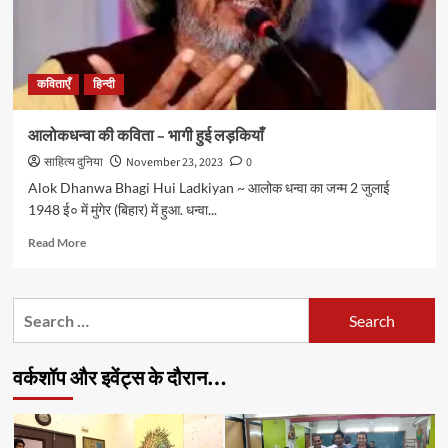
कविताएँ
हिन्दी
आलोकधन्वा की कविता – भागी हुई लड़कियाँ
साहित्य दुनिया
November 23, 2023
0
Alok Dhanwa Bhagi Hui Ladkiyan ~ आलोक धन्वा का जन्म 2 जुलाई
1948 ई० में मुंगेर (बिहार) में हुआ. धन्वा...
Read
Read More
more
about
आलोकधन्वा
Search
की
for:
कविता
–
वर्कशॉप और इवेंट्स के दौरान…
भागी
हुई
लड़कियाँ