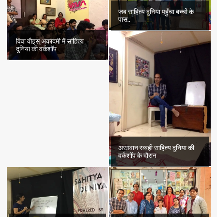
जब साहित्य दुनिया पहुँचा बच्चों के
पास..
विवा वौइस् अकादमी में साहित्य
दुनिया की वर्कशॉप
अरग़वान रब्बही साहित्य दुनिया की
वर्कशॉप के दौरान