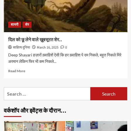
शायरी
शेर
दिल को छू लेने वाले ख़ूबसूरत शेर..
साहित्य दुनिया
March 16, 2025
0
Deep Shayari हज़ारों ख़्वाहिशें ऐसी कि हर ख़्वाहिश पे दम निकले, बहुत निकले मिरे
अरमान लेकिन फिर भी कम निकले...
Read
Read More
more
about
दिल
Search
को
for:
छू
लेने
वर्कशॉप और इवेंट्स के दौरान…
वाले
ख़ूबसूरत
शेर..