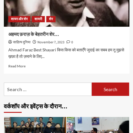
शायर और शेर
शायरी
शेर
अहमद फ़राज़ के बेहतरीन शेर…
साहित्य दुनिया
November 7, 2023
0
Ahmad Faraz Best Shayari किस किस को बताएँगे जुदाई का सबब हम तू मुझसे
ख़फ़ा है तो ज़माने के लिए...
Read
Read More
more
about
अहमद
Search
फ़राज़
for:
के
बेहतरीन
वर्कशॉप और इवेंट्स के दौरान…
शेर…