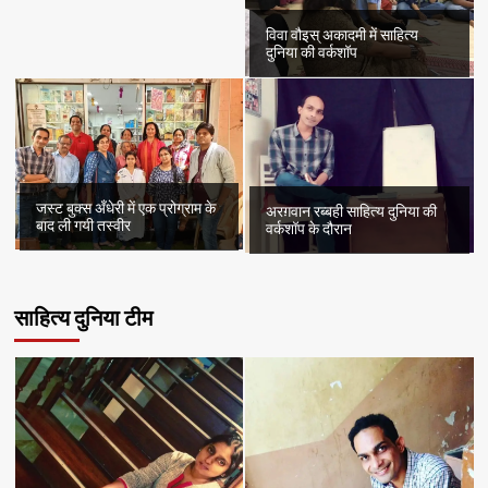
विवा वौइस् अकादमी में साहित्य
दुनिया की वर्कशॉप
जस्ट बुक्स अँधेरी में एक प्रोग्राम के
अरग़वान रब्बही साहित्य दुनिया की
बाद ली गयी तस्वीर
वर्कशॉप के दौरान
साहित्य दुनिया टीम