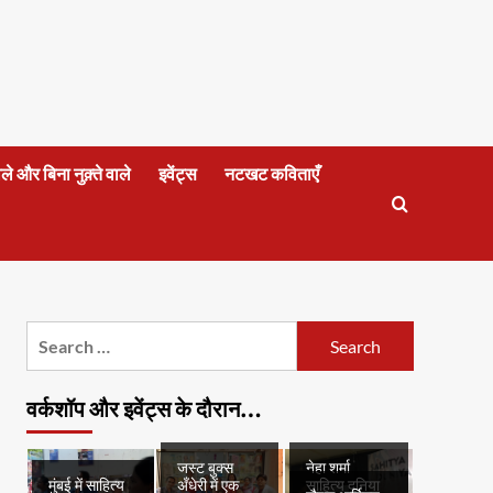
वाले और बिना नुक़्ते वाले
इवेंट्स
नटखट कविताएँ
Search
for:
वर्कशॉप और इवेंट्स के दौरान…
जस्ट बुक्स
नेहा शर्मा
मुंबई में साहित्य
अँधेरी में एक
साहित्य दुनिया