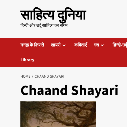
Skip
साहित्य दुनिया
to
content
हिन्दी और उर्दू साहित्य का संगम
ननकू के क़िस्से
शायरी
कविताएँ
गद्य
हिन्दी-उर्
Library
HOME
CHAAND SHAYARI
Chaand Shayari