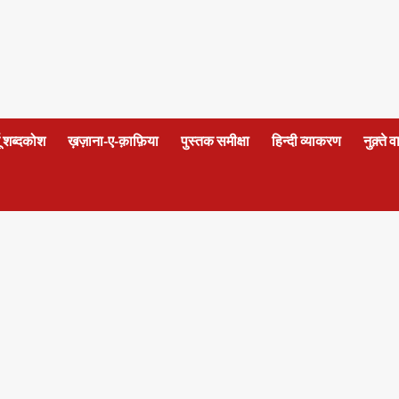
दू शब्दकोश
ख़ज़ाना-ए-क़ाफ़िया
पुस्तक समीक्षा
हिन्दी व्याकरण
नुक़्ते 