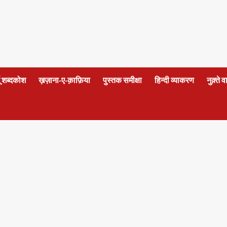
दू शब्दकोश
ख़ज़ाना-ए-क़ाफ़िया
पुस्तक समीक्षा
हिन्दी व्याकरण
नुक़्ते 
a