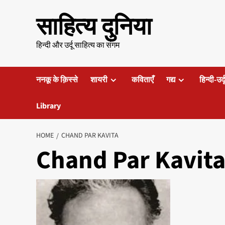
Skip
साहित्य दुनिया
to
content
हिन्दी और उर्दू साहित्य का संगम
ननकू के क़िस्से
शायरी
कविताएँ
गद्य
हिन्दी-उर्
Library
HOME
CHAND PAR KAVITA
Chand Par Kavit